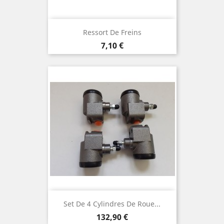
Ressort De Freins
Prix
7,10 €
Set De 4 Cylindres De Roue...
Prix
132,90 €