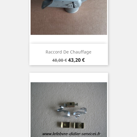
Raccord De Chauffage
Prix
Prix
43,20 €
48,00 €
de
base