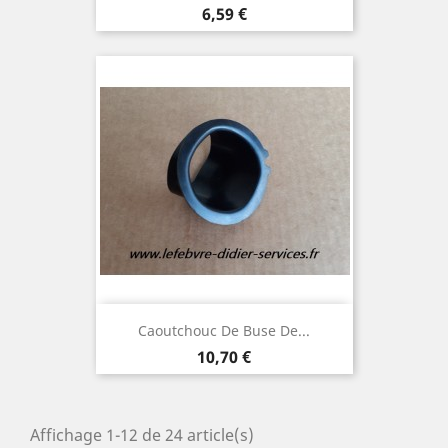
Prix
6,59 €
Caoutchouc De Buse De...
Prix
10,70 €
Affichage 1-12 de 24 article(s)