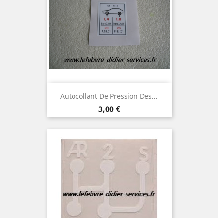
Autocollant De Pression Des...
Prix
3,00 €