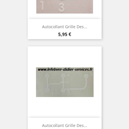
Autocollant Grille Des...
Prix
5,95 €
Autocollant Grille Des...