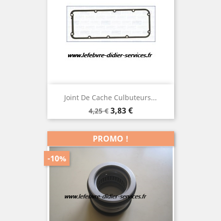
Joint De Cache Culbuteurs...
Prix
Prix
3,83 €
4,25 €
de
base
PROMO !
-10%