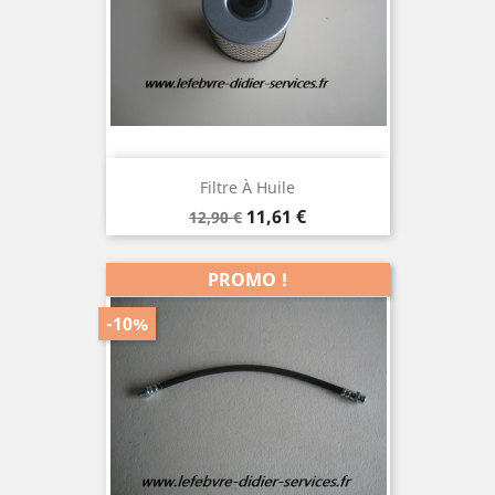
Filtre À Huile
Prix
Prix
11,61 €
12,90 €
de
base
PROMO !
-10%