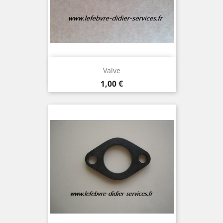
Valve
Prix
1,00 €