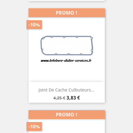
PROMO !
-10%
Joint De Cache Culbuteurs...
Prix
Prix
3,83 €
4,25 €
de
base
PROMO !
-10%