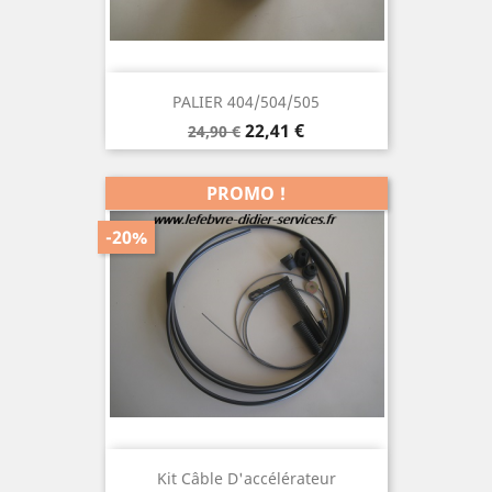
PALIER 404/504/505
Prix
Prix
22,41 €
24,90 €
de
base
PROMO !
-20%
Kit Câble D'accélérateur