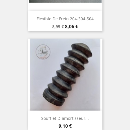
Flexible De Frein 204-304-504
Prix
Prix
8,06 €
8,95 €
de
base
Soufflet D'amortisseur...
Prix
9,10 €