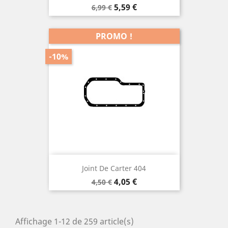
Prix
Prix
5,59 €
6,99 €
de
base
PROMO !
-10%
Joint De Carter 404
Prix
Prix
4,05 €
4,50 €
de
base
Affichage 1-12 de 259 article(s)