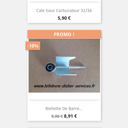
Cale Sous Carburateur 32/34
Prix
5,90 €
PROMO !
-10%
Biellette De Barre...
Prix
Prix
8,91 €
9,90 €
de
base