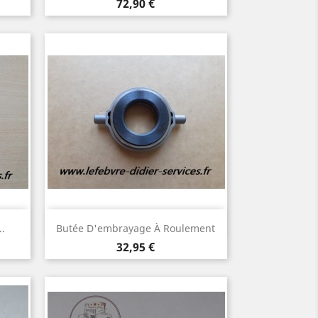
Prix
72,90 €
Aperçu rapide

..
Butée D'embrayage À Roulement
Prix
32,95 €