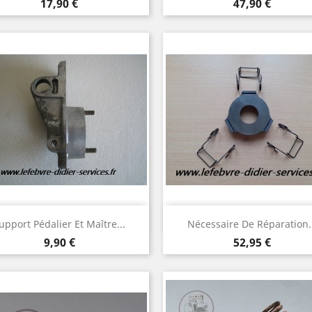
Prix
Prix
17,90 €
47,90 €
Aperçu rapide
Aperçu rapide


upport Pédalier Et Maître...
Nécessaire De Réparation.
Prix
Prix
9,90 €
52,95 €