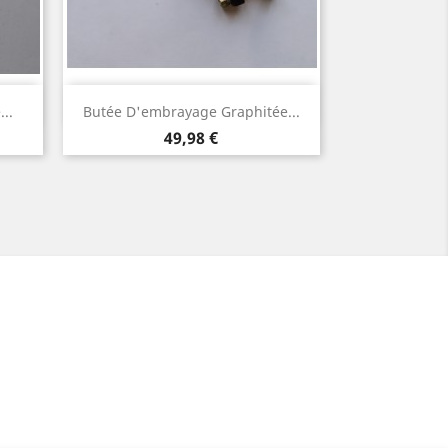
Aperçu rapide

..
Butée D'embrayage Graphitée...
Prix
49,98 €