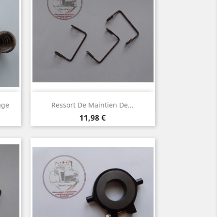
Aperçu rapide

age
Ressort De Maintien De...
Prix
11,98 €