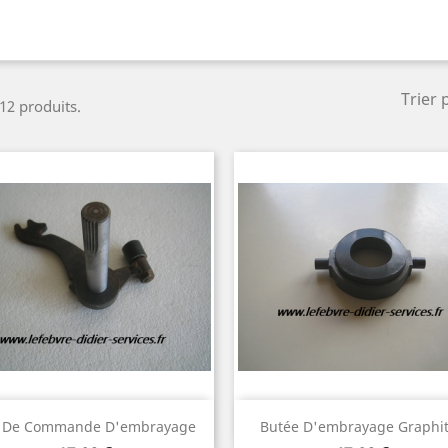
Trier 
 12 produits.
Aperçu rapide
Aperçu rapide


 De Commande D'embrayage
Butée D'embrayage Graphi