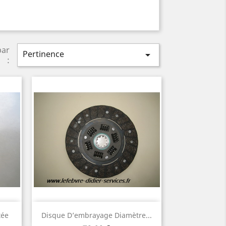
par
Pertinence

:
Aperçu rapide

tée
Disque D’embrayage Diamètre...