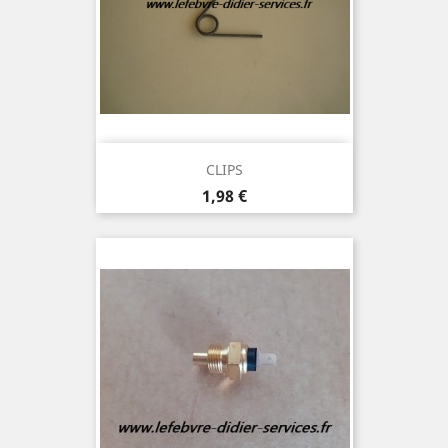
CLIPS
Prix
1,98 €