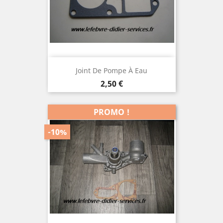
Joint De Pompe À Eau
Prix
2,50 €
PROMO !
-10%