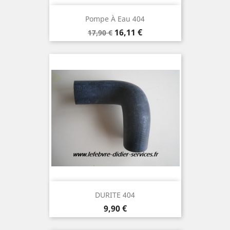
Pompe À Eau 404
Prix
Prix
16,11 €
17,90 €
de
base
DURITE 404
Prix
9,90 €