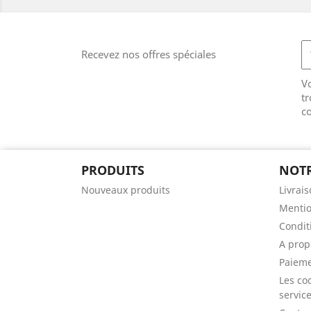
Recevez nos offres spéciales
V
tr
co
PRODUITS
NOTR
Nouveaux produits
Livrai
Mentio
Condit
A prop
Paieme
Les coo
servic