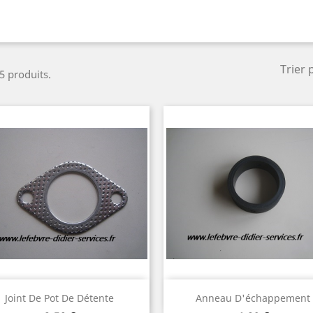
Trier 
 5 produits.
Aperçu rapide
Aperçu rapide


Joint De Pot De Détente
Anneau D'échappement