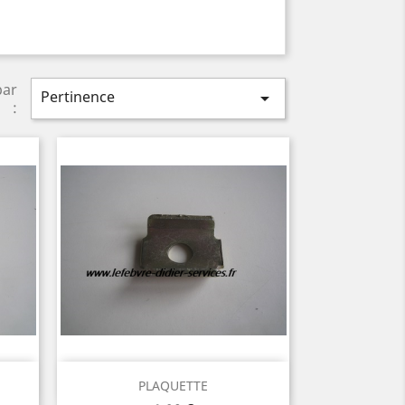
par
Pertinence

:
Aperçu rapide

PLAQUETTE