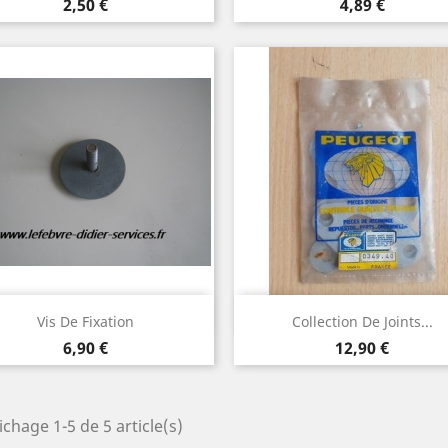
Prix
Prix
2,50 €
4,89 €
Aperçu rapide
Aperçu rapide


Vis De Fixation
Collection De Joints...
Prix
Prix
6,90 €
12,90 €
ichage 1-5 de 5 article(s)