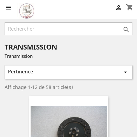
shopping_cart



TRANSMISSION
Transmission
Pertinence

Affichage 1-12 de 58 article(s)