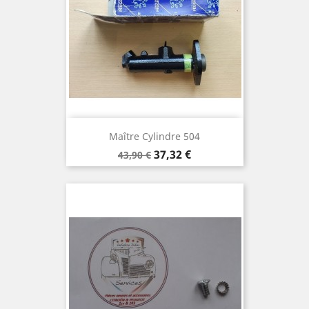
Maître Cylindre 504
Prix
Prix
37,32 €
43,90 €
de
base