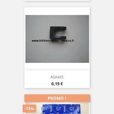
AGRAFE
Prix
0,19 €
PROMO !
-15%