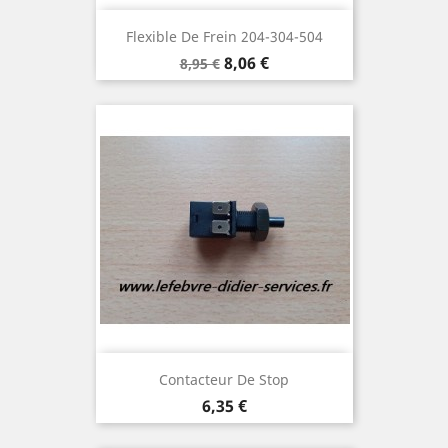
Flexible De Frein 204-304-504
Prix
Prix
8,06 €
8,95 €
de
base
Contacteur De Stop
Prix
6,35 €