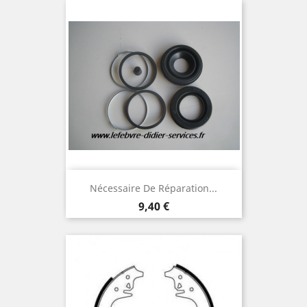
Nécessaire De Réparation...
Prix
9,40 €