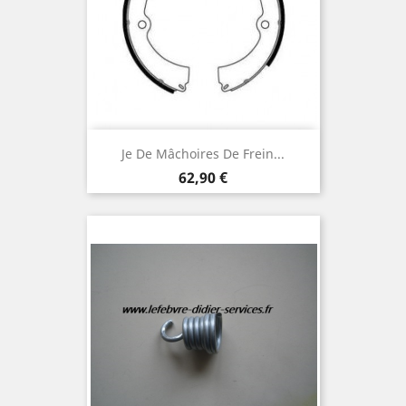
Je De Mâchoires De Frein...
Prix
62,90 €