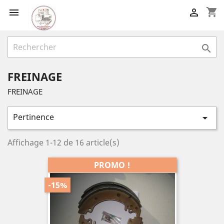
shopping_cart



FREINAGE
FREINAGE
Pertinence

Affichage 1-12 de 16 article(s)
PROMO !
-15%