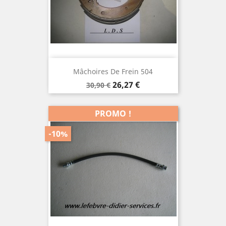
Mâchoires De Frein 504
Prix
Prix
26,27 €
30,90 €
de
base
PROMO !
-10%