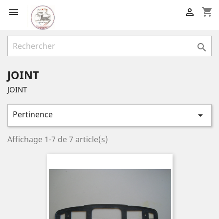
shopping_cart



JOINT
JOINT
Pertinence

Affichage 1-7 de 7 article(s)