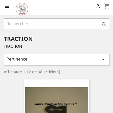
shopping_cart



TRACTION
TRACTION
Pertinence

Affichage 1-12 de 98 article(s)