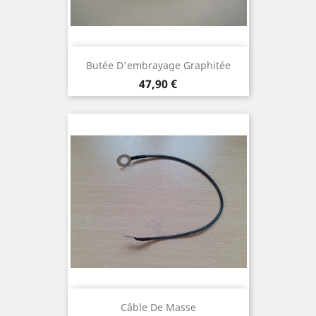
Butée D'embrayage Graphitée
Prix
47,90 €
Câble De Masse