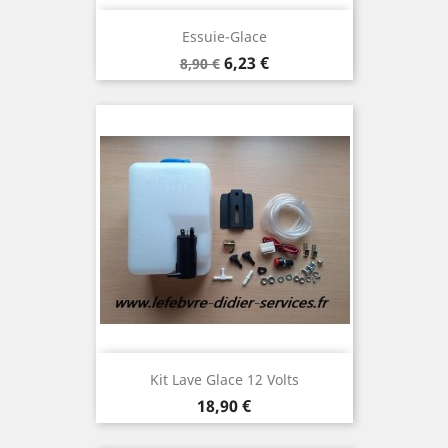
Essuie-Glace
Prix
Prix
6,23 €
8,90 €
de
base
Kit Lave Glace 12 Volts
Prix
18,90 €