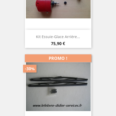
Kit Essuie-Glace Arrière...
Prix
75,90 €
PROMO !
-30%