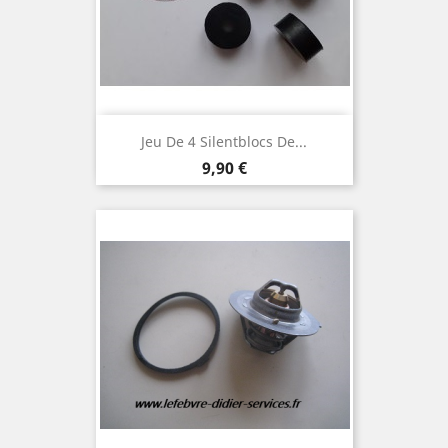
Jeu De 4 Silentblocs De...
Prix
9,90 €