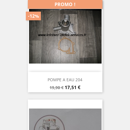
PROMO !
-12%
POMPE A EAU 204
Prix
Prix
17,51 €
19,90 €
de
base