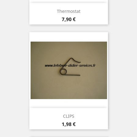
Thermostat
Prix
7,90 €
CLIPS
Prix
1,98 €