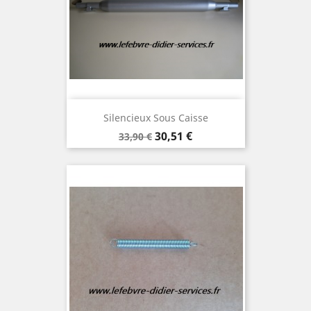
Silencieux Sous Caisse
Prix
Prix
30,51 €
33,90 €
de
base