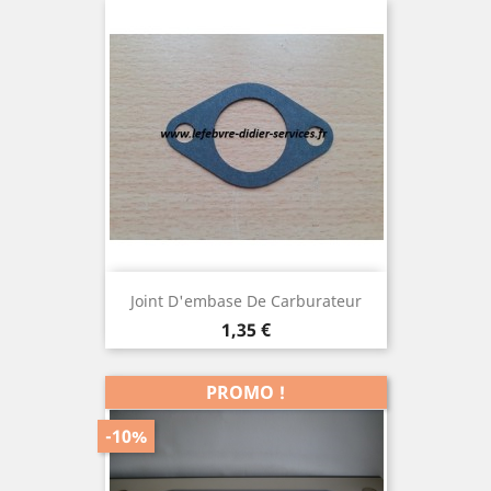
Joint D'embase De Carburateur
Prix
1,35 €
PROMO !
-10%