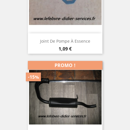
Joint De Pompe À Essence
Prix
1,09 €
PROMO !
-15%