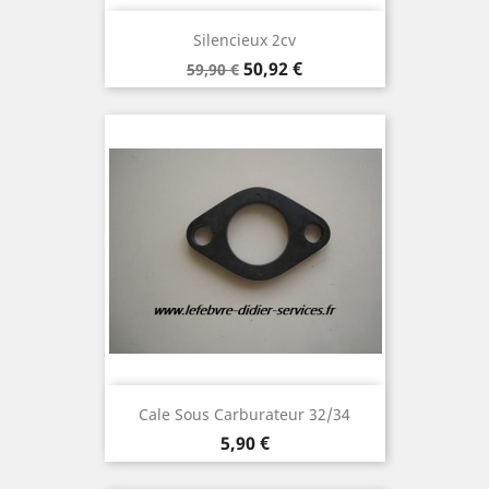
Silencieux 2cv
Prix
Prix
50,92 €
59,90 €
de
base
Cale Sous Carburateur 32/34
Prix
5,90 €