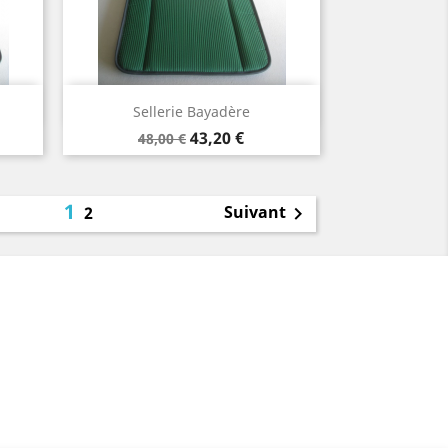
Aperçu rapide

Sellerie Bayadère
Prix
Prix
43,20 €
48,00 €
de
base
1
Suivant
2
