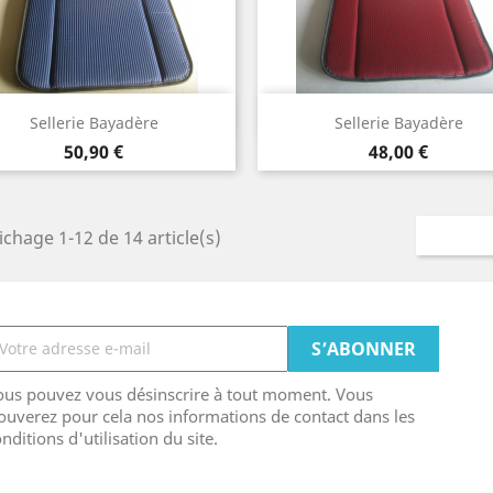
Aperçu rapide
Aperçu rapide


Sellerie Bayadère
Sellerie Bayadère
Prix
Prix
50,90 €
48,00 €
ichage 1-12 de 14 article(s)
ous pouvez vous désinscrire à tout moment. Vous
ouverez pour cela nos informations de contact dans les
nditions d'utilisation du site.