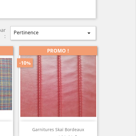
par
Pertinence

:
PROMO !
-10%
Aperçu rapide

Garnitures Skaï Bordeaux