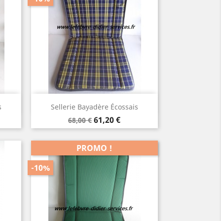
Aperçu rapide

s
Sellerie Bayadère Écossais
Prix
Prix
61,20 €
68,00 €
de
base
PROMO !
-10%