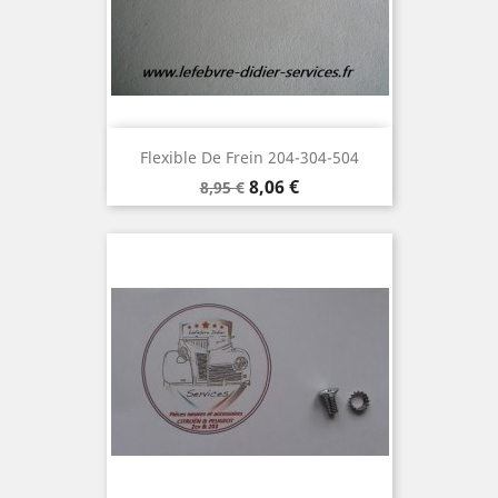
Flexible De Frein 204-304-504
Prix
Prix
8,06 €
8,95 €
de
base