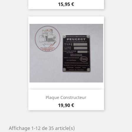
Prix
15,95 €
Plaque Constructeur
Prix
19,90 €
Affichage 1-12 de 35 article(s)