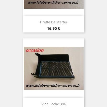
Tirette De Starter
Prix
16,90 €
Vide Poche 304