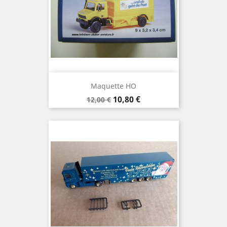
Maquette HO
Prix
Prix
10,80 €
12,00 €
de
base