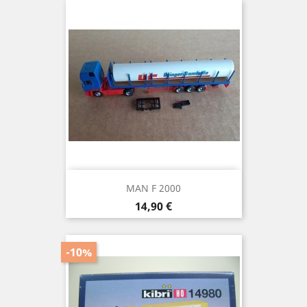
MAN F 2000
Prix
14,90 €
-10%