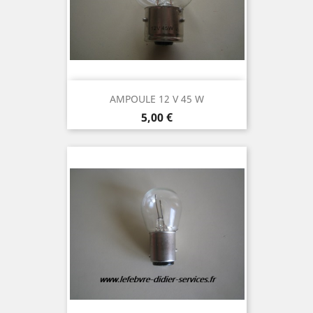
AMPOULE 12 V 45 W
Prix
5,00 €