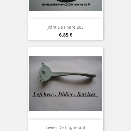
Joint De Phare 203
Prix
6,85 €
Levier De Clignotant